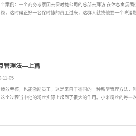
二个案例：一个商务考察团去保时捷公司的总部去拜访,在休息室氛围
不稳，这时候正好一名保时捷的员工过来，这群人就找他要一个啤酒瓶盖
点管理法—上篇
0-11-05
用绩效考核，也能激励员工。这是来自于德国的一种新型管理方法，
，这个过程当中他的粉丝实际上起到了很大的作用。小米粉丝的每一次交