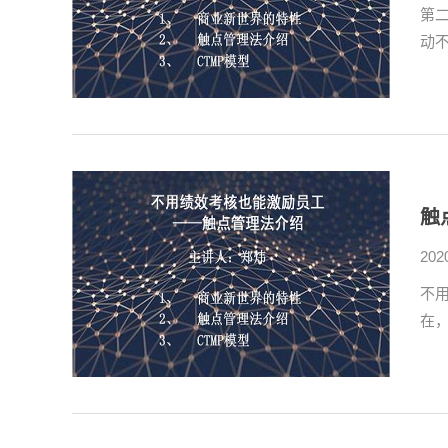
第
动
触
202
不
在