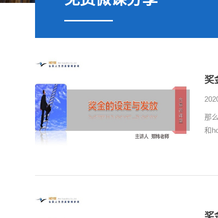
奖
202
那么
和h
奖