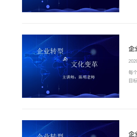
企
202
每
目
企