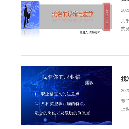
202
几
式
找
202
我
上也