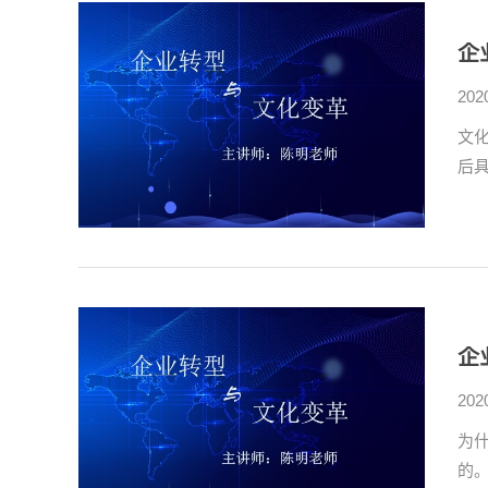
企
202
文
后
企
202
为
的