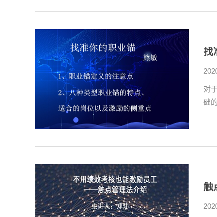
找
202
对
础
触
202