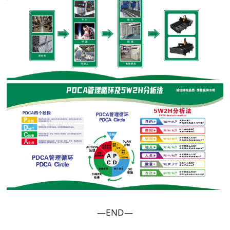
—END—